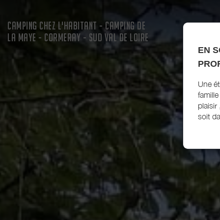
CAMPING CHEZ L'HABITANT - CAMPING DE
LA MAYE - CORMERAY - SUD VAL DE LOIRE
EN S
PROF
Une ét
famill
plaisir
soit da